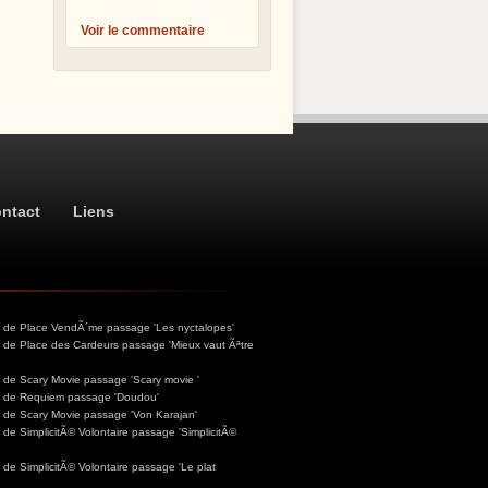
Voir le commentaire
ntact
Liens
ur de Place VendÃ´me passage 'Les nyctalopes'
r de Place des Cardeurs passage 'Mieux vaut Ãªtre
r de Scary Movie passage 'Scary movie '
ur de Requiem passage 'Doudou'
r de Scary Movie passage 'Von Karajan'
 de SimplicitÃ© Volontaire passage 'SimplicitÃ©
 de SimplicitÃ© Volontaire passage 'Le plat