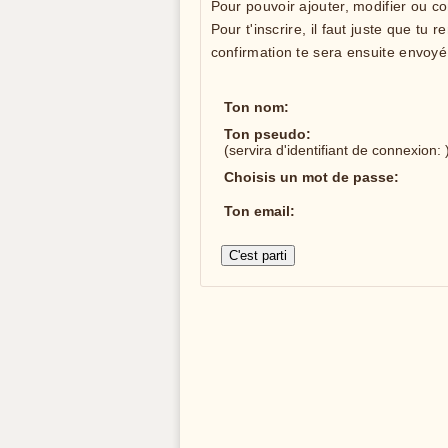
Pour pouvoir ajouter, modifier ou c
Pour t'inscrire, il faut juste que tu
confirmation te sera ensuite envoyé 
Ton nom:
Ton pseudo:
(servira d'identifiant de connexion: 
Choisis un mot de passe:
Ton email: