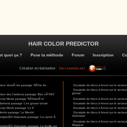
HAIR COLOR PREDICTOR
st quoi ça ?
Pose ta méthode
Forum
Inscription
Co
Création et réalisation:
3w-creation.net
 Place VendÃ´me passage 'RÃªve de
Escalade de blocs à Annot sur le secte
Escalade de blocs à Annot sur le secteu
grosse'
Place des Cardeurs passage 'Bloc nÂ°663'
Scary Movie passage 'RÃ©tamÃ¨re '
Escalade de blocs à Annot sur le secteu
Madness passage 'L'ex grosse lunule'
Escalade de blocs à Annot sur le secte
Scary Movie passage 'Le 6'
Escalade de blocs à Annot sur le secteu
Menhir passage 'Le Menhir'
Escalade de blocs à Annot sur le secteur
Volontaire'
SimplicitÃ© Volontaire passage 'La canne Ã
Escalade de blocs à Annot sur le secteur
Magique'
mplicitÃ© Volontaire passage 'La feuille qui