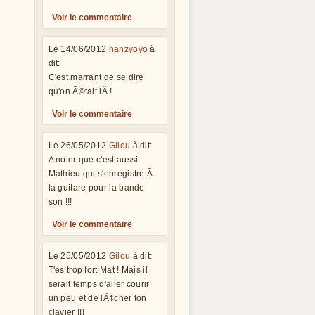
Voir le commentaire
Le 14/06/2012
hanzyoyo
à
dit:
C'est marrant de se dire
qu'on Ã©tait lÃ !
Voir le commentaire
Le 26/05/2012
Gilou
à dit:
A noter que c'est aussi
Mathieu qui s'enregistre Ã
la guitare pour la bande
son !!!
Voir le commentaire
Le 25/05/2012
Gilou
à dit:
T'es trop fort Mat ! Mais il
serait temps d'aller courir
un peu et de lÃ¢cher ton
clavier !!!