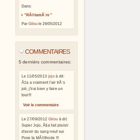
Dans:
"RÃ©tamÃ¨re "
Par
Gilou
le 29/05/2012
COMMENTAIRES
5 dernièrs commentaires:
Le 11/05/2013
jojo
à dit:
Ã‡a a vraiment l'air trÃ¨s
joli, j'irai bien y faire un
tour!!!
Voir le commentaire
Le 27/09/2012
Gilou
à dit:
Super Jojo, Ã§a fait plaisir
d'avoir du sang neuf sur
Pose ta MÃ©thode !!!