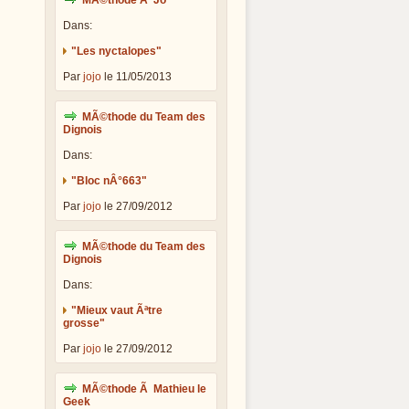
MÃ©thode Ã Jo
Dans:
"Les nyctalopes"
Par
jojo
le 11/05/2013
MÃ©thode du Team des
Dignois
Dans:
"Bloc nÂ°663"
Par
jojo
le 27/09/2012
MÃ©thode du Team des
Dignois
Dans:
"Mieux vaut Ãªtre
grosse"
Par
jojo
le 27/09/2012
MÃ©thode Ã Mathieu le
Geek