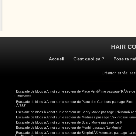
HAIR C
Accueil
C'est quoi ça ?
Pose ta m
Création et réalisat
Escalade de blocs à Annot sur le secteur de Place VendÃ´me passage 'RÃªve de
maquignon'
Escalade de blocs à Annot sur le secteur de Place des Cardeurs passage 'Bloc
nÂ°663'
Escalade de blocs à Annot sur le secteur de Scary Movie passage 'RÃ©tamÃ¨re '
Escalade de blocs à Annot sur le secteur de Madness passage 'L'ex grosse lunul
Escalade de blocs à Annot sur le secteur de Scary Movie passage 'Le 6'
Escalade de blocs à Annot sur le secteur de Menhir passage 'Le Menhir'
Escalade de blocs à Annot sur le secteur de SimplicitÃ© Volontaire passage 'La c