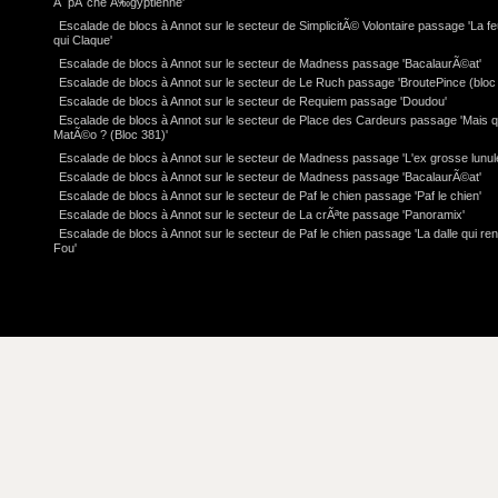
Ã pÃ¨che Ã‰gyptienne'
Escalade de blocs à Annot sur le secteur de SimplicitÃ© Volontaire passage 'La feu
qui Claque'
Escalade de blocs à Annot sur le secteur de Madness passage 'BacalaurÃ©at'
Escalade de blocs à Annot sur le secteur de Le Ruch passage 'BroutePince (bloc 
Escalade de blocs à Annot sur le secteur de Requiem passage 'Doudou'
Escalade de blocs à Annot sur le secteur de Place des Cardeurs passage 'Mais q
MatÃ©o ? (Bloc 381)'
Escalade de blocs à Annot sur le secteur de Madness passage 'L'ex grosse lunul
Escalade de blocs à Annot sur le secteur de Madness passage 'BacalaurÃ©at'
Escalade de blocs à Annot sur le secteur de Paf le chien passage 'Paf le chien'
Escalade de blocs à Annot sur le secteur de La crÃªte passage 'Panoramix'
Escalade de blocs à Annot sur le secteur de Paf le chien passage 'La dalle qui re
Fou'