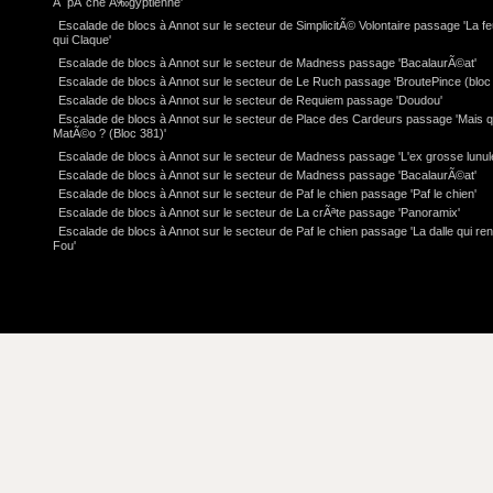
Ã pÃ¨che Ã‰gyptienne'
Escalade de blocs à Annot sur le secteur de SimplicitÃ© Volontaire passage 'La feu
qui Claque'
Escalade de blocs à Annot sur le secteur de Madness passage 'BacalaurÃ©at'
Escalade de blocs à Annot sur le secteur de Le Ruch passage 'BroutePince (bloc 
Escalade de blocs à Annot sur le secteur de Requiem passage 'Doudou'
Escalade de blocs à Annot sur le secteur de Place des Cardeurs passage 'Mais q
MatÃ©o ? (Bloc 381)'
Escalade de blocs à Annot sur le secteur de Madness passage 'L'ex grosse lunul
Escalade de blocs à Annot sur le secteur de Madness passage 'BacalaurÃ©at'
Escalade de blocs à Annot sur le secteur de Paf le chien passage 'Paf le chien'
Escalade de blocs à Annot sur le secteur de La crÃªte passage 'Panoramix'
Escalade de blocs à Annot sur le secteur de Paf le chien passage 'La dalle qui re
Fou'