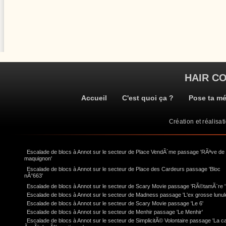
HAIR C
Accueil
C'est quoi ça ?
Pose ta m
Création et réalisat
Escalade de blocs à Annot sur le secteur de Place VendÃ´me passage 'RÃªve de
maquignon'
Escalade de blocs à Annot sur le secteur de Place des Cardeurs passage 'Bloc
nÂ°663'
Escalade de blocs à Annot sur le secteur de Scary Movie passage 'RÃ©tamÃ¨re '
Escalade de blocs à Annot sur le secteur de Madness passage 'L'ex grosse lunul
Escalade de blocs à Annot sur le secteur de Scary Movie passage 'Le 6'
Escalade de blocs à Annot sur le secteur de Menhir passage 'Le Menhir'
Escalade de blocs à Annot sur le secteur de SimplicitÃ© Volontaire passage 'La c