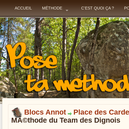
ACCUEIL
MÉTHODE
C'EST QUOI ÇA ?
P
Blocs Annot
Place des Card
MÃ©thode du Team des Dignois