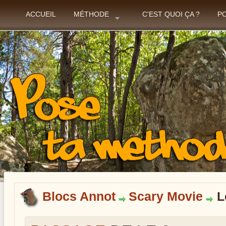
ACCUEIL
MÉTHODE
C'EST QUOI ÇA ?
P
Blocs Annot
Scary Movie
L