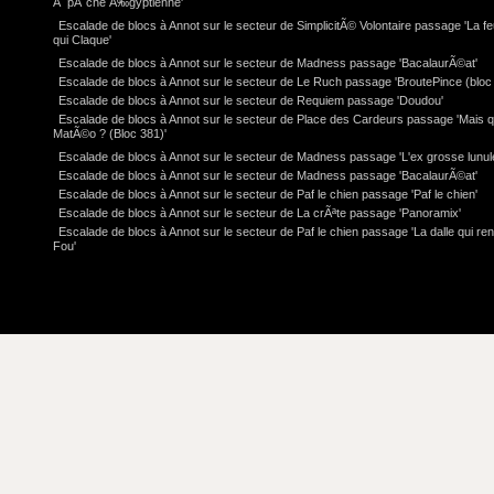
Ã pÃ¨che Ã‰gyptienne'
Escalade de blocs à Annot sur le secteur de SimplicitÃ© Volontaire passage 'La feu
qui Claque'
Escalade de blocs à Annot sur le secteur de Madness passage 'BacalaurÃ©at'
Escalade de blocs à Annot sur le secteur de Le Ruch passage 'BroutePince (bloc 
Escalade de blocs à Annot sur le secteur de Requiem passage 'Doudou'
Escalade de blocs à Annot sur le secteur de Place des Cardeurs passage 'Mais q
MatÃ©o ? (Bloc 381)'
Escalade de blocs à Annot sur le secteur de Madness passage 'L'ex grosse lunul
Escalade de blocs à Annot sur le secteur de Madness passage 'BacalaurÃ©at'
Escalade de blocs à Annot sur le secteur de Paf le chien passage 'Paf le chien'
Escalade de blocs à Annot sur le secteur de La crÃªte passage 'Panoramix'
Escalade de blocs à Annot sur le secteur de Paf le chien passage 'La dalle qui re
Fou'