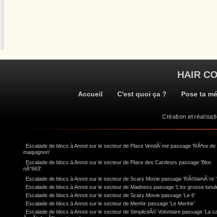
HAIR C
Accueil
C'est quoi ça ?
Pose ta m
Création et réalisat
Escalade de blocs à Annot sur le secteur de Place VendÃ´me passage 'RÃªve de
maquignon'
Escalade de blocs à Annot sur le secteur de Place des Cardeurs passage 'Bloc
nÂ°663'
Escalade de blocs à Annot sur le secteur de Scary Movie passage 'RÃ©tamÃ¨re '
Escalade de blocs à Annot sur le secteur de Madness passage 'L'ex grosse lunul
Escalade de blocs à Annot sur le secteur de Scary Movie passage 'Le 6'
Escalade de blocs à Annot sur le secteur de Menhir passage 'Le Menhir'
Escalade de blocs à Annot sur le secteur de SimplicitÃ© Volontaire passage 'La c