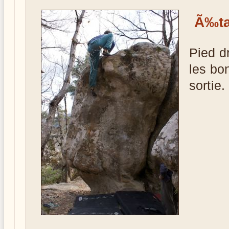
Ã‰ta
Pied d
les bo
sortie.