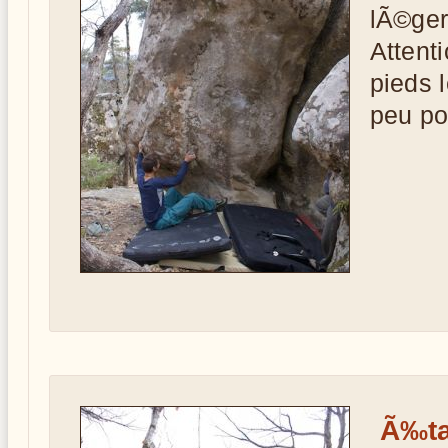
lÃ©ger
Attent
pieds 
peu po
Ã‰ta