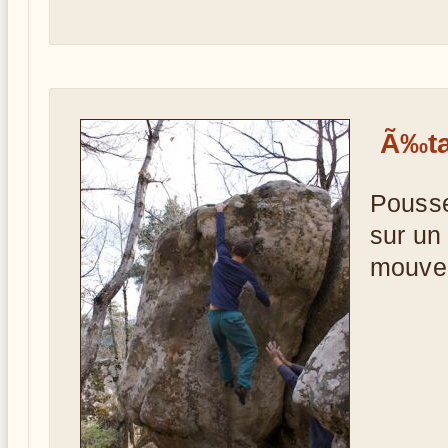
Ã‰ta
Pousse
sur un
mouve