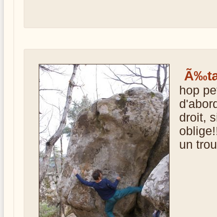
Ã‰ta
hop pe
d'abor
droit, 
oblige!
un tro