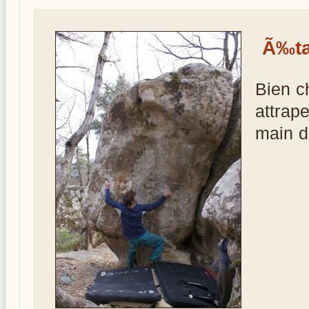
Ã‰ta
Bien ch
attrap
main d