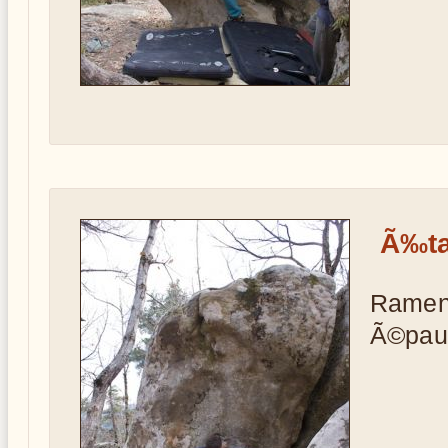
Ã‰ta
Ramen
Ã©paul