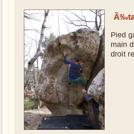
Ã‰ta
Pied g
main d
droit 