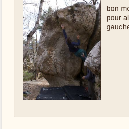
bon m
pour a
gauche