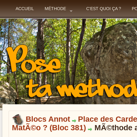
ACCUEIL
MÉTHODE
C'EST QUOI ÇA ?
P
Blocs Annot
Place des Card
MatÃ©o ? (Bloc 381)
MÃ©thode a