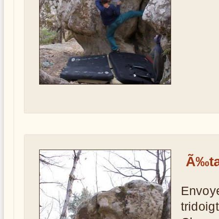
Ã‰ta
Envoye
tridoi