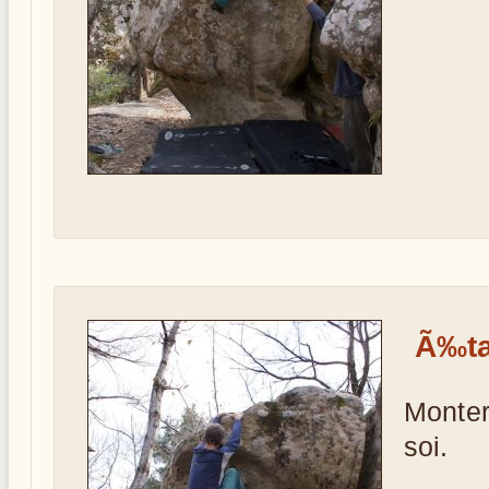
Ã‰ta
Monter
soi.