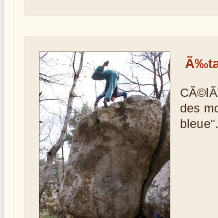
Ã‰ta
CÃ©lÃ
des mo
bleue".