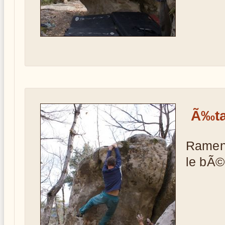
Ã‰ta
Ramen
le bÃ©n