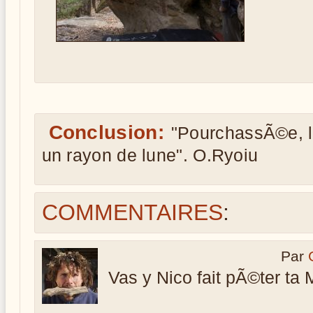
Conclusion:
"PourchassÃ©e, l
un rayon de lune". O.Ryoiu
COMMENTAIRES
:
Par
Vas y Nico fait pÃ©ter ta 