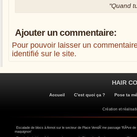
Quand tu 
Ajouter un commentaire:
Pour pouvoir laisser un commentaire, i
identifié sur le site.
HAIR C
Accueil
C'est quoi ça ?
Pose ta m
Création et réalisat
Escalade de blocs à Annot sur le secteur de Place VendÃ´me passage 'RÃªve de
maquignon'