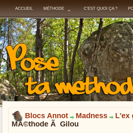
ACCUEIL
MÉTHODE
C'EST QUOI ÇA ?
P
Blocs Annot
Madness
L'ex
MÃ©thode Ã Gilou