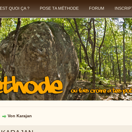
'EST QUOI ÇA ?
POSE TA MÉTHODE
FORUM
INSCRIP
e
Von Karajan