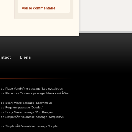
Voir le commentaire
ntact
Liens
ur de Place VendÃ´me passage 'Les nyctalopes'
r de Place des Cardeurs passage 'Mieux vaut Ãªtre
r de Scary Movie passage 'Scary movie '
ur de Requiem passage 'Doudou'
r de Scary Movie passage 'Von Karajan'
 de SimplicitÃ© Volontaire passage 'SimplicitÃ©
 de SimplicitÃ© Volontaire passage 'Le plat