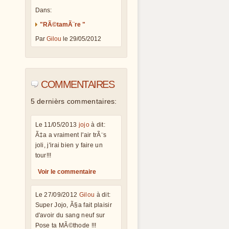
Dans:
"RÃ©tamÃ¨re "
Par
Gilou
le 29/05/2012
COMMENTAIRES
5 dernièrs commentaires:
Le 11/05/2013
jojo
à dit:
Ã‡a a vraiment l'air trÃ¨s
joli, j'irai bien y faire un
tour!!!
Voir le commentaire
Le 27/09/2012
Gilou
à dit:
Super Jojo, Ã§a fait plaisir
d'avoir du sang neuf sur
Pose ta MÃ©thode !!!