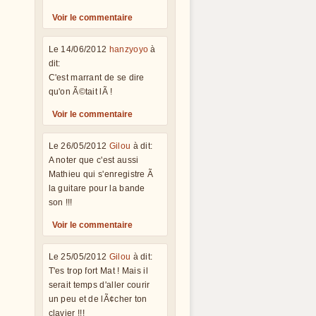
Voir le commentaire
Le 14/06/2012
hanzyoyo
à
dit:
C'est marrant de se dire
qu'on Ã©tait lÃ !
Voir le commentaire
Le 26/05/2012
Gilou
à dit:
A noter que c'est aussi
Mathieu qui s'enregistre Ã
la guitare pour la bande
son !!!
Voir le commentaire
Le 25/05/2012
Gilou
à dit:
T'es trop fort Mat ! Mais il
serait temps d'aller courir
un peu et de lÃ¢cher ton
clavier !!!