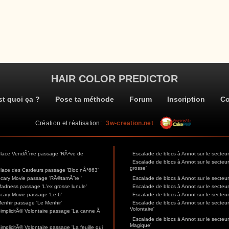
HAIR COLOR PREDICTOR
st quoi ça ?
Pose ta méthode
Forum
Inscription
Co
Création et réalisation:
3w-creation.net
 Place VendÃ´me passage 'RÃªve de
Escalade de blocs à Annot sur le secte
Escalade de blocs à Annot sur le secteu
grosse'
Place des Cardeurs passage 'Bloc nÂ°663'
Scary Movie passage 'RÃ©tamÃ¨re '
Escalade de blocs à Annot sur le secteu
Madness passage 'L'ex grosse lunule'
Escalade de blocs à Annot sur le secte
Scary Movie passage 'Le 6'
Escalade de blocs à Annot sur le secteu
Menhir passage 'Le Menhir'
Escalade de blocs à Annot sur le secteur
Volontaire'
SimplicitÃ© Volontaire passage 'La canne Ã
Escalade de blocs à Annot sur le secteur
Magique'
mplicitÃ© Volontaire passage 'La feuille qui