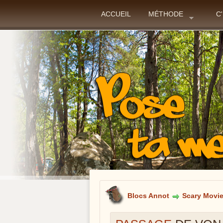
ACCUEIL
MÉTHODE
C
Blocs Annot
Scary Movi