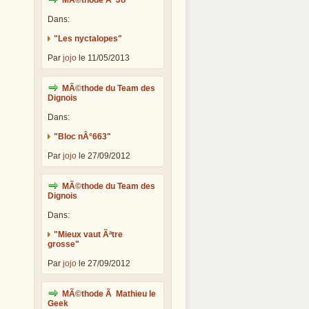
MÃ©thode Ã Jo
Dans:
"Les nyctalopes"
Par
jojo
le 11/05/2013
MÃ©thode du Team des
Dignois
Dans:
"Bloc nÂ°663"
Par
jojo
le 27/09/2012
MÃ©thode du Team des
Dignois
Dans:
"Mieux vaut Ãªtre
grosse"
Par
jojo
le 27/09/2012
MÃ©thode Ã Mathieu le
Geek