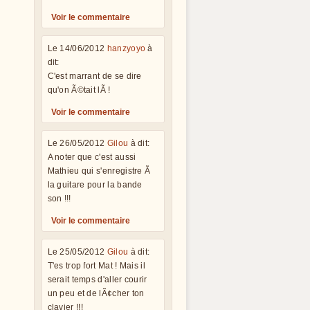
Voir le commentaire
Le 14/06/2012
hanzyoyo
à
dit:
C'est marrant de se dire
qu'on Ã©tait lÃ !
Voir le commentaire
Le 26/05/2012
Gilou
à dit:
A noter que c'est aussi
Mathieu qui s'enregistre Ã
la guitare pour la bande
son !!!
Voir le commentaire
Le 25/05/2012
Gilou
à dit:
T'es trop fort Mat ! Mais il
serait temps d'aller courir
un peu et de lÃ¢cher ton
clavier !!!