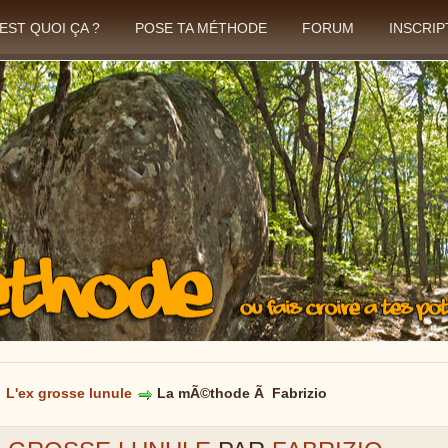
'EST QUOI ÇA ?
POSE TA MÉTHODE
FORUM
INSCRIP
L'ex grosse lunule
La mÃ©thode Ã Fabrizio