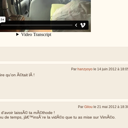
Par
hanzyoyo
le 14 juin 2012 à 18:0
re qu'on Ã©tait lÃ !
Par
Gilou
le 21 mai 2012 à 18:3
l d'avoir laissÃ© ta mÃ©thode !
eu de temps, jâ€™insÃ¨re la vidÃ©o que tu as mise sur VimÃ©o.