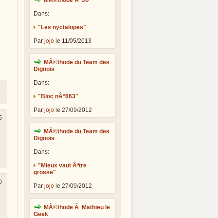
MÃ©thode Ã Jo
Dans:
"Les nyctalopes"
Par
jojo
le 11/05/2013
MÃ©thode du Team des
Dignois
Dans:
"Bloc nÂ°663"
Par
jojo
le 27/09/2012
5
MÃ©thode du Team des
Dignois
Dans:
"Mieux vaut Ãªtre
grosse"
0
Par
jojo
le 27/09/2012
MÃ©thode Ã Mathieu le
Geek