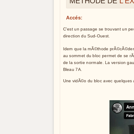
MÉTHODE DE
L'E
Accés:
C'est un passage se trouvant un peu
direction du Sud-Ouest.
Idem que la mÃ©thode prÃ©cÃ©dent
au sommet du bloc permet de se rÃ©t
de la sortie normale. La version ga
Bleau 7A.
Une vidÃ©o du bloc avec quelques a