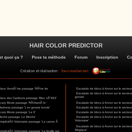
HAIR COLOR PREDICTOR
st quoi ça ?
Pose ta méthode
Forum
Inscription
Co
Création et réalisation:
3w-creation.net
 Place VendÃ´me passage 'RÃªve de
Escalade de blocs à Annot sur le secte
Escalade de blocs à Annot sur le secteu
grosse'
Place des Cardeurs passage 'Bloc nÂ°663'
Scary Movie passage 'RÃ©tamÃ¨re '
Escalade de blocs à Annot sur le secteu
Madness passage 'L'ex grosse lunule'
Escalade de blocs à Annot sur le secte
Scary Movie passage 'Le 6'
Escalade de blocs à Annot sur le secteu
Menhir passage 'Le Menhir'
Escalade de blocs à Annot sur le secteur
Volontaire'
SimplicitÃ© Volontaire passage 'La canne Ã
Escalade de blocs à Annot sur le secteur
Magique'
mplicitÃ© Volontaire passage 'La feuille qui