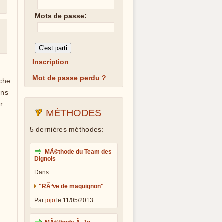
Mots de passe:
Inscription
Mot de passe perdu ?
che
ins
r
MÉTHODES
5 dernières méthodes:
MÃ©thode du Team des
Dignois
Dans:
"RÃªve de maquignon"
Par
jojo
le 11/05/2013