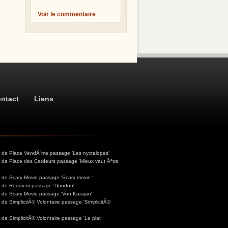
Voir le commentaire
ntact
Liens
ur de Place VendÃ´me passage 'Les nyctalopes'
r de Place des Cardeurs passage 'Mieux vaut Ãªtre
r de Scary Movie passage 'Scary movie '
ur de Requiem passage 'Doudou'
r de Scary Movie passage 'Von Karajan'
 de SimplicitÃ© Volontaire passage 'SimplicitÃ©
 de SimplicitÃ© Volontaire passage 'Le plat