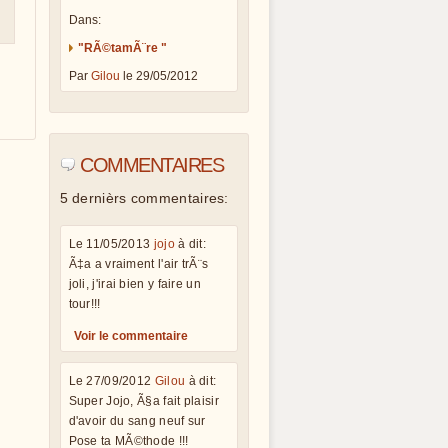
Dans:
"RÃ©tamÃ¨re "
Par
Gilou
le 29/05/2012
COMMENTAIRES
5 dernièrs commentaires:
Le 11/05/2013
jojo
à dit:
Ã‡a a vraiment l'air trÃ¨s
joli, j'irai bien y faire un
tour!!!
Voir le commentaire
Le 27/09/2012
Gilou
à dit:
Super Jojo, Ã§a fait plaisir
d'avoir du sang neuf sur
Pose ta MÃ©thode !!!