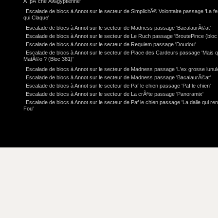
Ã pÃ¨che Ã‰gyptienne'
Escalade de blocs à Annot sur le secteur de SimplicitÃ© Volontaire passage 'La feu
qui Claque'
Escalade de blocs à Annot sur le secteur de Madness passage 'BacalaurÃ©at'
Escalade de blocs à Annot sur le secteur de Le Ruch passage 'BroutePince (bloc 
Escalade de blocs à Annot sur le secteur de Requiem passage 'Doudou'
Escalade de blocs à Annot sur le secteur de Place des Cardeurs passage 'Mais q
MatÃ©o ? (Bloc 381)'
Escalade de blocs à Annot sur le secteur de Madness passage 'L'ex grosse lunul
Escalade de blocs à Annot sur le secteur de Madness passage 'BacalaurÃ©at'
Escalade de blocs à Annot sur le secteur de Paf le chien passage 'Paf le chien'
Escalade de blocs à Annot sur le secteur de La crÃªte passage 'Panoramix'
Escalade de blocs à Annot sur le secteur de Paf le chien passage 'La dalle qui re
Fou'