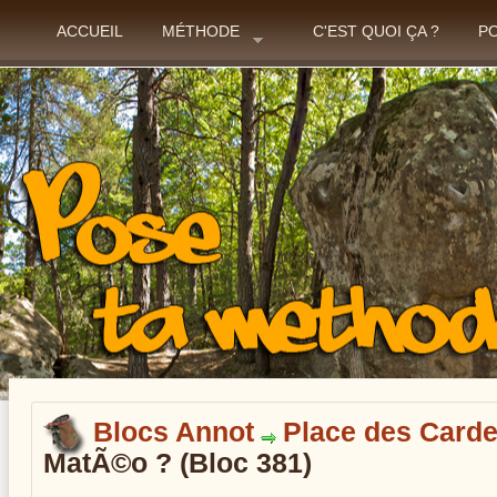
ACCUEIL
MÉTHODE
C'EST QUOI ÇA ?
P
Blocs Annot
Place des Card
MatÃ©o ? (Bloc 381)