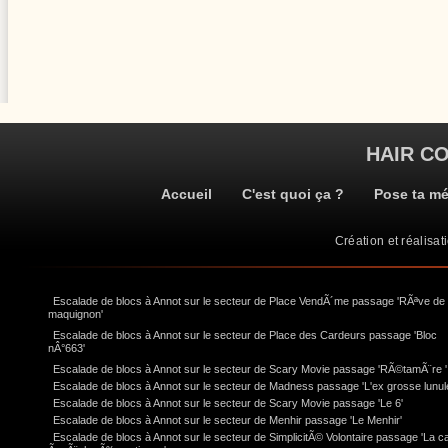
HAIR C
Accueil
C'est quoi ça ?
Pose ta m
Création et réalisat
Escalade de blocs à Annot sur le secteur de Place VendÃ´me passage 'RÃªve de
maquignon'
Escalade de blocs à Annot sur le secteur de Place des Cardeurs passage 'Bloc
nÂ°663'
Escalade de blocs à Annot sur le secteur de Scary Movie passage 'RÃ©tamÃ¨re '
Escalade de blocs à Annot sur le secteur de Madness passage 'L'ex grosse lunul
Escalade de blocs à Annot sur le secteur de Scary Movie passage 'Le 6'
Escalade de blocs à Annot sur le secteur de Menhir passage 'Le Menhir'
Escalade de blocs à Annot sur le secteur de SimplicitÃ© Volontaire passage 'La c