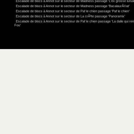
Escalade de blocs à Annot sur le secteur de Madness passage 'L'ex grosse lunul
Escalade de blocs à Annot sur le secteur de Madness passage 'BacalaurÃ©at'
Escalade de blocs à Annot sur le secteur de Paf le chien passage 'Paf le chien'
Escalade de blocs à Annot sur le secteur de La crÃªte passage 'Panoramix'
Escalade de blocs à Annot sur le secteur de Paf le chien passage 'La dalle qui re
Fou'