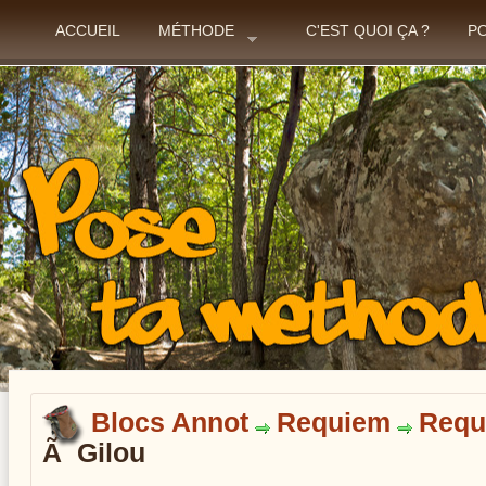
ACCUEIL
MÉTHODE
C'EST QUOI ÇA ?
P
Blocs Annot
Requiem
Requ
Ã Gilou