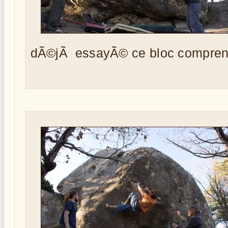
dÃ©jÃ essayÃ© ce bloc compre