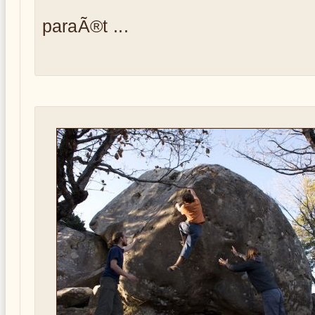
paraÃ®t ...